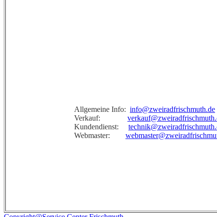
Allgemeine Info:
info@zweiradfrischmuth.de
Verkauf:
verkauf@zweiradfrischmuth.
Kundendienst:
technik@zweiradfrischmuth.
Webmaster:
webmaster@zweiradfrischmu
Copyright@Service Center Frischmuth